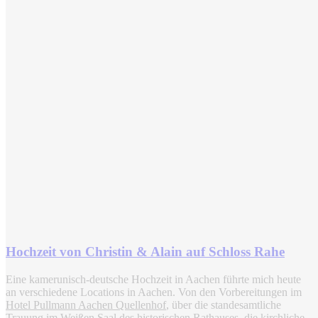
Hochzeit von Christin & Alain auf Schloss Rahe
Eine kamerunisch-deutsche Hochzeit in Aachen führte mich heute
an verschiedene Locations in Aachen. Von den Vorbereitungen im
Hotel Pullmann Aachen Quellenhof
, über die standesamtliche
Trauung im
Weißen Saal des historischen Rathauses
, die kirchliche