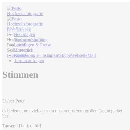
Pesto
Reportagen
Hochzeitsfotografie
Warmup-Shooting
Fotograf Peter
Leistungen & Preise
Stollenwerk
Über mich
Facebook
Kontakt
Google+
Instagram
Skype
Webseite
Mail
Termin anfragen
Stimmen
Lieber Peter,
es bedeutet uns viel. dass du uns an unserem großen Tag begleitet
hast.
Tausend Dank dafür!