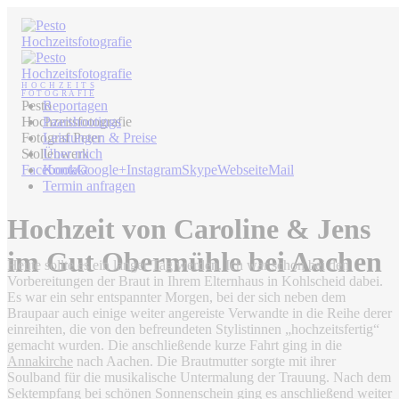
Pesto
Reportagen
Hochzeitsfotografie
Paarshootings
Fotograf Peter
Leistungen & Preise
Stollenwerk
Über mich
Facebook
Kontakt
Google+
Instagram
Skype
Webseite
Mail
Termin anfragen
Hochzeit von Caroline & Jens
im Gut Obermühle bei Aachen
Heute sollte es ein langer Tag werden. Ich war schon bei den
Vorbereitungen der Braut in Ihrem Elternhaus in Kohlscheid dabei.
Es war ein sehr entspannter Morgen, bei der sich neben dem
Braupaar auch einige weiter angereiste Verwandte in die Reihe derer
einreihten, die von den befreundeten Stylistinnen „hochzeitsfertig“
gemacht wurden. Die anschließende kurze Fahrt ging in die
Annakirche
nach Aachen. Die Brautmutter sorgte mit ihrer
Soulband für die musikalische Untermalung der Trauung. Nach dem
Sektempfang bei schönen Sonnenschein ging es anschließend weiter