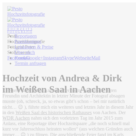
Pesto
Reportagen
Hochzeitsfotografie
Paarshootings
Fotograf Peter
Leistungen & Preise
Stollenwerk
Über mich
Facebook
Kontakt
Google+
Instagram
Skype
Webseite
Mail
Termin anfragen
Hochzeit von Andrea & Dirk
im Weißen Saal in Aachen
Eine sehr kurzfristige Anfrage über meine Nachbarin, deren
Freundin und Architektin in letzter Minute der Fotograf absagen
musste (oh, schreck, ja, so etwas gibt’s schon – bei mir natürlich
nicht… 😉 ), führte mich ein weiteres und letztes Jahr in diesem Jahr
in den
Weißen Saal des historischen Rathauses
von Aachen. Der
WDR Aachen
nahm sich den vorletzten Tag im Jahr 2015 zum
Anlass, eine Reportage über Hochzeitspaare „die noch schnell mal
kurz vor Jahresschluss heiraten wollen“ (aus welchen Gründen auch
immer… 😉 ) zu filmen. Die anschließende Feier fand im
Karls