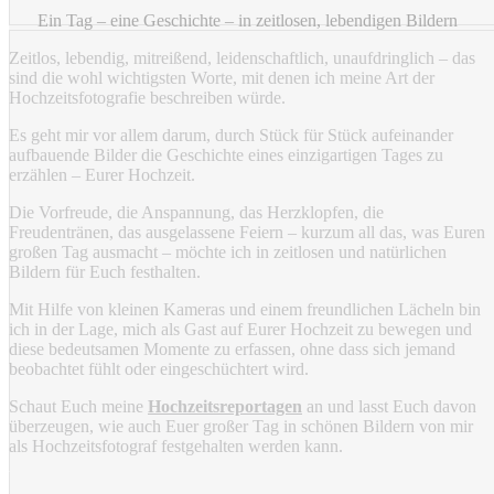
Ein Tag – eine Geschichte – in zeitlosen, lebendigen Bildern
Zeitlos, lebendig, mitreißend, leidenschaftlich, unaufdringlich – das
sind die wohl wichtigsten Worte, mit denen ich meine Art der
Hochzeitsfotografie beschreiben würde.
Es geht mir vor allem darum, durch Stück für Stück aufeinander
aufbauende Bilder die Geschichte eines einzigartigen Tages zu
erzählen – Eurer Hochzeit.
Die Vorfreude, die Anspannung, das Herzklopfen, die
Freudentränen, das ausgelassene Feiern – kurzum all das, was Euren
großen Tag ausmacht – möchte ich in zeitlosen und natürlichen
Bildern für Euch festhalten.
Mit Hilfe von kleinen Kameras und einem freundlichen Lächeln bin
ich in der Lage, mich als Gast auf Eurer Hochzeit zu bewegen und
diese bedeutsamen Momente zu erfassen, ohne dass sich jemand
beobachtet fühlt oder eingeschüchtert wird.
Schaut Euch meine
Hochzeitsreportagen
an und lasst Euch davon
überzeugen, wie auch Euer großer Tag in schönen Bildern von mir
als Hochzeitsfotograf festgehalten werden kann.
Hochzeitsfotograf
Aachen