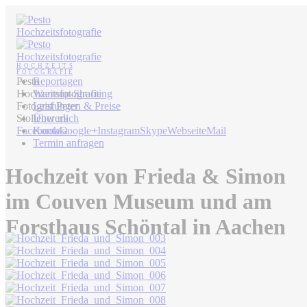
Pesto
Reportagen
Hochzeitsfotografie
Warmup-Shooting
Fotograf Peter
Leistungen & Preise
Stollenwerk
Über mich
Facebook
Kontakt
Google+
Instagram
Skype
Webseite
Mail
Termin anfragen
Hochzeit von Frieda & Simon
im Couven Museum und am
Forsthaus Schöntal in Aachen