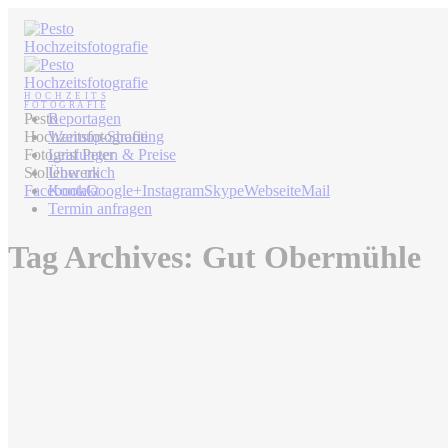
Pesto
Reportagen
Hochzeitsfotografie
Warmup-Shooting
Fotograf Peter
Leistungen & Preise
Stollenwerk
Über mich
Facebook
Kontakt
Google+
Instagram
Skype
Webseite
Mail
Termin anfragen
Tag Archives:
Gut Obermühle