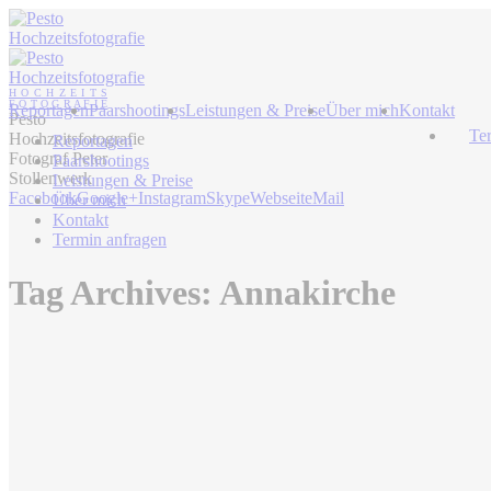
Reportagen
Paarshootings
Leistungen & Preise
Über mich
Kontakt
Pesto
Te
Hochzeitsfotografie
Reportagen
Fotograf Peter
Paarshootings
Stollenwerk
Leistungen & Preise
Facebook
Google+
Instagram
Skype
Webseite
Mail
Über mich
Kontakt
Termin anfragen
Tag Archives:
Annakirche