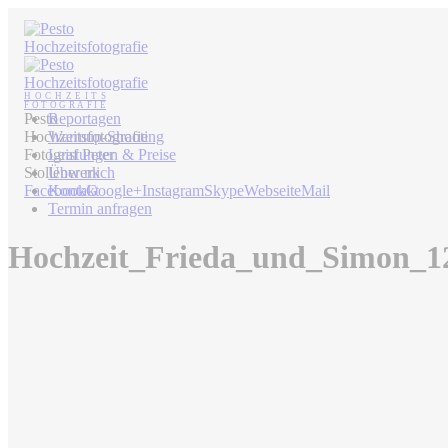
Pesto
Reportagen
Hochzeitsfotografie
Warmup-Shooting
Fotograf Peter
Leistungen & Preise
Stollenwerk
Über mich
Facebook
Kontakt
Google+
Instagram
Skype
Webseite
Mail
Termin anfragen
Hochzeit_Frieda_und_Simon_1