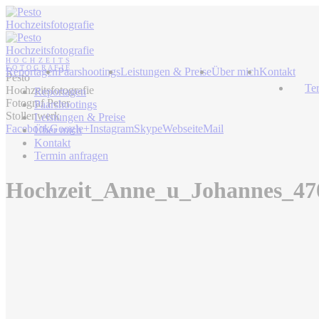
Reportagen
Paarshootings
Leistungen & Preise
Über mich
Kontakt
Pesto
Te
Hochzeitsfotografie
Reportagen
Fotograf Peter
Paarshootings
Stollenwerk
Leistungen & Preise
Facebook
Google+
Instagram
Skype
Webseite
Mail
Über mich
Kontakt
Termin anfragen
Hochzeit_Anne_u_Johannes_47