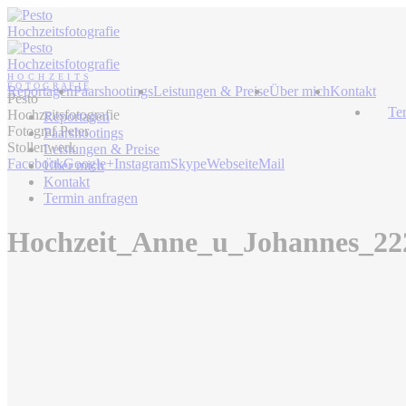
Reportagen
Paarshootings
Leistungen & Preise
Über mich
Kontakt
Pesto
Te
Hochzeitsfotografie
Reportagen
Fotograf Peter
Paarshootings
Stollenwerk
Leistungen & Preise
Facebook
Google+
Instagram
Skype
Webseite
Mail
Über mich
Kontakt
Termin anfragen
Hochzeit_Anne_u_Johannes_22