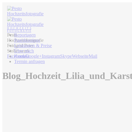
Pesto
Reportagen
Hochzeitsfotografie
Paarshootings
Fotograf Peter
Leistungen & Preise
Stollenwerk
Über mich
Facebook
Kontakt
Google+
Instagram
Skype
Webseite
Mail
Termin anfragen
Blog_Hochzeit_Lilia_und_Kars