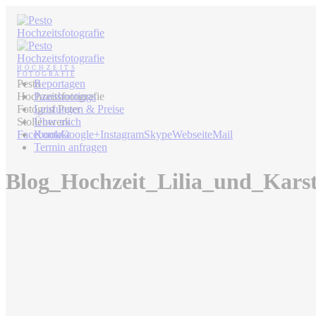
Pesto
Reportagen
Hochzeitsfotografie
Paarshootings
Fotograf Peter
Leistungen & Preise
Stollenwerk
Über mich
Facebook
Kontakt
Google+
Instagram
Skype
Webseite
Mail
Termin anfragen
Blog_Hochzeit_Lilia_und_Kars