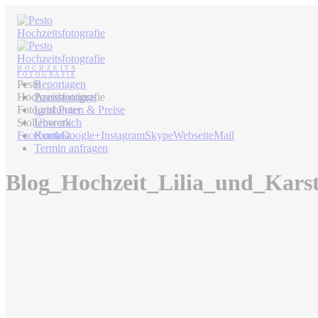
Pesto
Reportagen
Hochzeitsfotografie
Paarshootings
Fotograf Peter
Leistungen & Preise
Stollenwerk
Über mich
Facebook
Kontakt
Google+
Instagram
Skype
Webseite
Mail
Termin anfragen
Blog_Hochzeit_Lilia_und_Kars