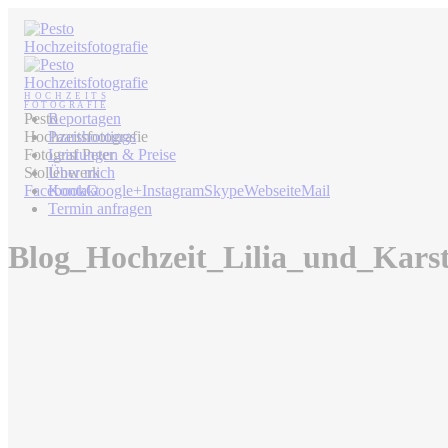
Pesto
Reportagen
Hochzeitsfotografie
Paarshootings
Fotograf Peter
Leistungen & Preise
Stollenwerk
Über mich
Facebook
Kontakt
Google+
Instagram
Skype
Webseite
Mail
Termin anfragen
Blog_Hochzeit_Lilia_und_Kars