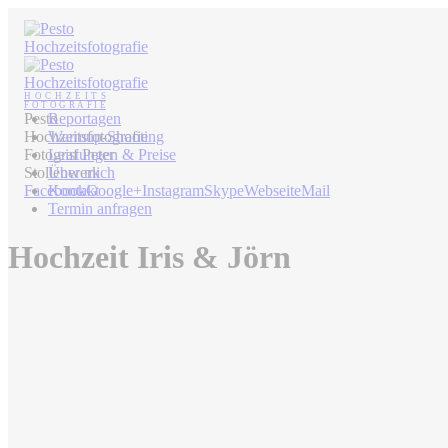
Pesto
Reportagen
Hochzeitsfotografie
Warmup-Shooting
Fotograf Peter
Leistungen & Preise
Stollenwerk
Über mich
Facebook
Kontakt
Google+
Instagram
Skype
Webseite
Mail
Termin anfragen
Hochzeit Iris & Jörn