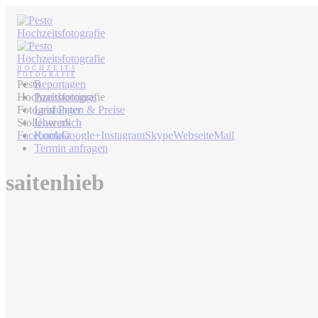
Pesto
Reportagen
Hochzeitsfotografie
Paarshootings
Fotograf Peter
Leistungen & Preise
Stollenwerk
Über mich
Facebook
Kontakt
Google+
Instagram
Skype
Webseite
Mail
Termin anfragen
saitenhieb