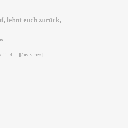
f, lehnt euch zurück,
s.
s=““ id=““][/ms_vimeo]