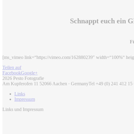
Schnappt euch ein Gl
Fü
[ms_vimeo link=“https://vimeo.com/162880239″ width=“100%“ heig
Teilen auf
Facebook
Google+
2026 Pesto Fotografie
Am Kupferofen 11 52066 Aachen · Germany
Tel +49 (0) 241 412 15
Links
Impressum
Links und Impressum