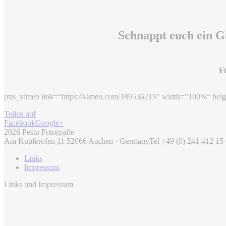
Schnappt euch ein Gl
Fü
[ms_vimeo link=“https://vimeo.com/189536219″ width=“100%“ heig
Teilen auf
Facebook
Google+
2026 Pesto Fotografie
Am Kupferofen 11 52066 Aachen · Germany
Tel +49 (0) 241 412 15
Links
Impressum
Links und Impressum