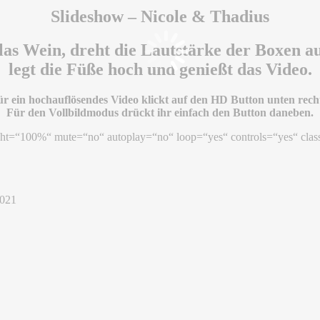
Slideshow – Nicole & Thadius
as Wein, dreht die Lautstärke der Boxen au
legt die Füße hoch und genießt das Video.
r ein hochauflösendes Video klickt auf den HD Button unten recht
Für den Vollbildmodus drückt ihr einfach den Button daneben.
ht=“100%“ mute=“no“ autoplay=“no“ loop=“yes“ controls=“yes“ clas
 021