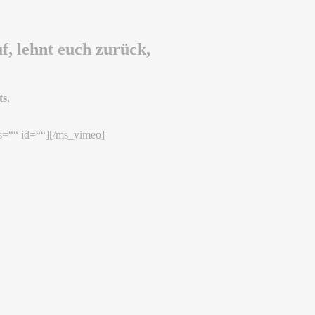
f, lehnt euch zurück,
s.
s=““ id=““][/ms_vimeo]