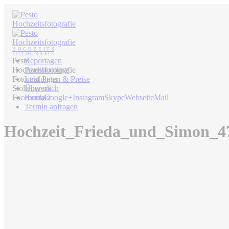
Pesto
Reportagen
Hochzeitsfotografie
Paarshootings
Fotograf Peter
Leistungen & Preise
Stollenwerk
Über mich
Facebook
Kontakt
Google+
Instagram
Skype
Webseite
Mail
Termin anfragen
Hochzeit_Frieda_und_Simon_4