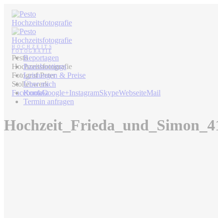
Pesto
Reportagen
Hochzeitsfotografie
Paarshootings
Fotograf Peter
Leistungen & Preise
Stollenwerk
Über mich
Facebook
Kontakt
Google+
Instagram
Skype
Webseite
Mail
Termin anfragen
Hochzeit_Frieda_und_Simon_4