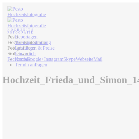
Pesto
Reportagen
Hochzeitsfotografie
Warmup-Shooting
Fotograf Peter
Leistungen & Preise
Stollenwerk
Über mich
Facebook
Kontakt
Google+
Instagram
Skype
Webseite
Mail
Termin anfragen
Hochzeit_Frieda_und_Simon_1