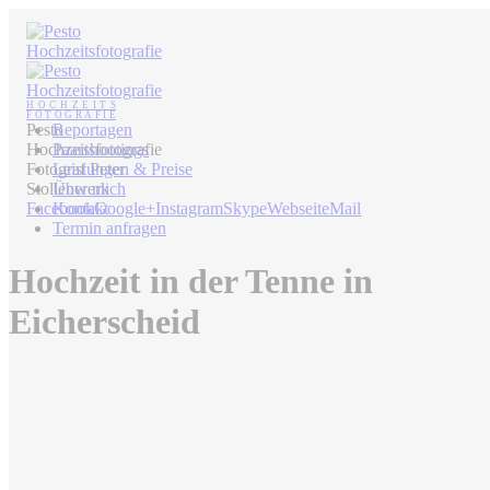
Pesto
Reportagen
Hochzeitsfotografie
Paarshootings
Fotograf Peter
Leistungen & Preise
Stollenwerk
Über mich
Facebook
Kontakt
Google+
Instagram
Skype
Webseite
Mail
Termin anfragen
Hochzeit in der Tenne in
Eicherscheid