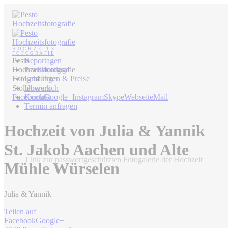
Pesto
Reportagen
Hochzeitsfotografie
Paarshootings
Fotograf Peter
Leistungen & Preise
Stollenwerk
Über mich
Facebook
Kontakt
Google+
Instagram
Skype
Webseite
Mail
Termin anfragen
Hochzeit von Julia & Yannik
St. Jakob Aachen und Alte
Link zur passwortgeschützten Fotogalerie der Hochzeit
Mühle Würselen
Julia & Yannik
Teilen auf
Facebook
Google+