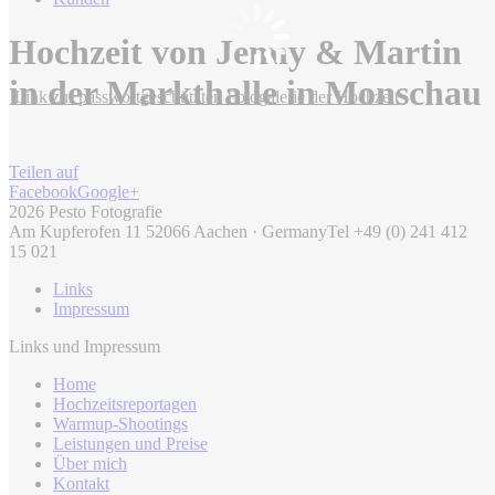
Hochzeit von Jenny & Martin
in der Markthalle in Monschau
Link zur passwortgeschützten Fotogalerie der Hochzeit
Teilen auf
Facebook
Google+
2026 Pesto Fotografie
Am Kupferofen 11 52066 Aachen · Germany
Tel +49 (0) 241 412
15 021
Links
Impressum
Links und Impressum
Home
Hochzeitsreportagen
Warmup-Shootings
Leistungen und Preise
Über mich
Kontakt